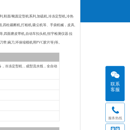
,鞋面/靴面定型机系列,加硫机,冷冻定型机,冷热
面,四柱裁断机,打粗机,吸尘机等、手袋机械，皮具,
等,四面磨皮带机,自动车扣头机;恒宇检测仪器:拉
刀带,碗刀,环保缩模机用PVC胶片等)等。
备，冷冻定型机，成型流水线，全自动
联系
客服
服务热线