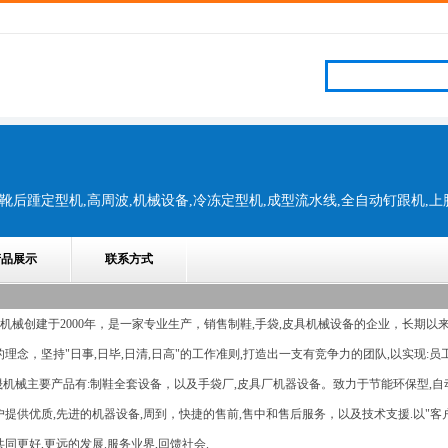
产品展示
联系方式
械创建于2000年，是一家专业生产，销售制鞋,手袋,皮具机械设备的企业，长期以
理念，坚持"日事,日毕,日清,日高"的工作准则,打造出一支有竞争力的团队,以实现:员工
械主要产品有:制鞋全套设备，以及手袋厂,皮具厂机器设备。致力于节能环保型,自
提供优质,先进的机器设备,周到，快捷的售前,售中和售后服务，以及技术支援.以"客户
同更好,更远的发展.服务业界,回馈社会.