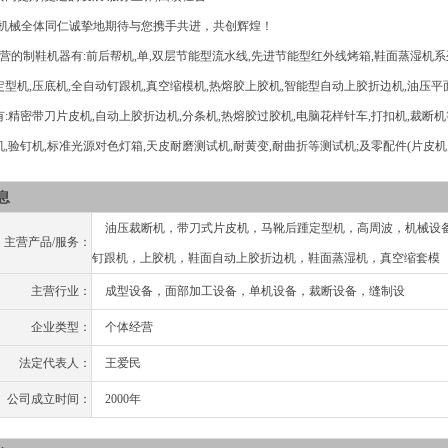
械全体同仁诚挚地期待与您携手共进，共创辉煌！
制鞋机器有:前后帮机,单,双层节能型流水线,先进节能型红外线烤箱,鞋面蒸湿机系列
型机,压底机,全自动钉跟机,真空缩模机,热熔胶上胶机,智能型自动上胶折边机,油压平
:精密带刀片皮机,自动上胶折边机,分条机,热熔胶过胶机,电脑花样针车,打扣机,裁断机
,验钉机,标准光源对色灯箱,天皮耐磨测试机,耐黄变,耐曲折等测试机;及零配件(片皮机
息
油压裁断机，带刀式片皮机，马靴后踵定型机，高周波，机械设
主营产品/服务：
钉跟机，上胶机，鞋面自动上胶折边机，鞋面蒸湿机，真空缩套模
主营行业：
成型设备，面部加工设备，单机设备，裁断设备，缝制设
企业类型：
个体经营
法定代表人：
王爱民
公司成立时间：
2000年