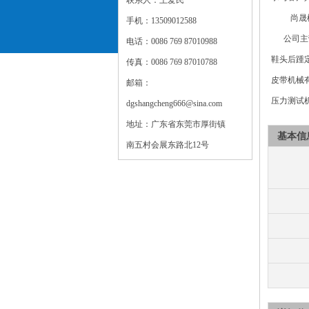
联系人：王爱民
尚晟机
手机：13509012588
公司主营的
电话：0086 769 87010988
鞋头后踵定
传真：0086 769 87010788
皮带机械有
邮箱：
压力测试机
dgshangcheng666@sina.com
地址：广东省东莞市厚街镇
基本信
南五村会展东路北12号