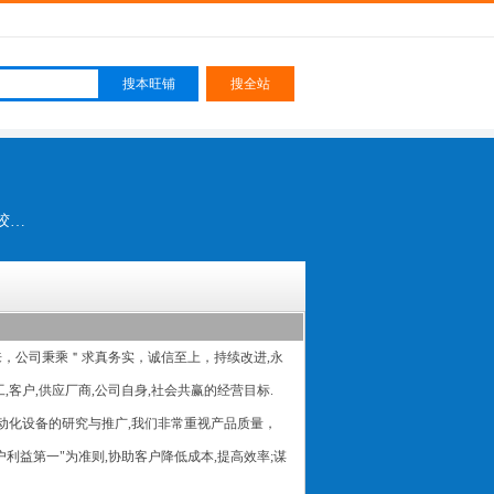
油压裁断机,带刀式片皮机,马靴后踵定型机,高周波,机械设备,冷冻定型机,成型流水线,全自动钉跟机,上胶机,鞋面自动上胶折边机,鞋面蒸湿机,真空缩套模机
来，公司秉乘＂求真务实，诚信至上，持续改进,永
,客户,供应厂商,公司自身,社会共赢的经营目标.
动化设备的研究与推广,我们非常重视产品质量，
利益第一"为准则,协助客户降低成本,提高效率;谋