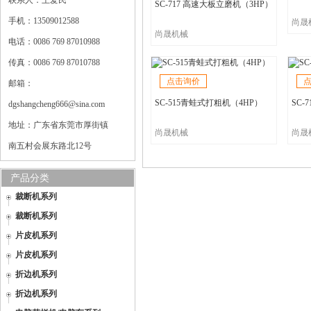
联系人：王爱民
SC-717 高速大板立磨机（3HP）
手机：13509012588
尚晟
尚晟机械
电话：0086 769 87010988
传真：0086 769 87010788
点击询价
邮箱：
SC-515青蛙式打粗机（4HP）
SC-7
dgshangcheng666@sina.com
地址：广东省东莞市厚街镇
尚晟机械
尚晟
南五村会展东路北12号
产品分类
裁断机系列
裁断机系列
片皮机系列
片皮机系列
折边机系列
折边机系列